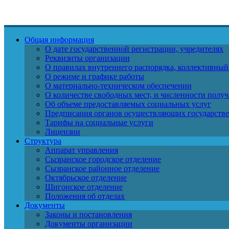
Общая информация
О дате государственной регистрации, учредителях
Реквизиты организации
О правилах внутреннего распорядка, коллективный
О режиме и графике работы
О материально-техническом обеспечении
О количестве свободных мест, и численности получ
Об объеме предоставляемых социальных услуг
Предписания органов осуществляющих государств
Тарифы на социальные услуги
Лицензии
Структура
Аппарат управления
Сызранское городское отделение
Сызранское районное отделение
Октябрьское отделение
Шигонское отделение
Положения об отделах
Документы
Законы и постановления
Документы организации