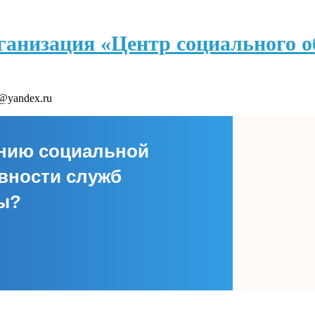
ганизация «Центр социального 
r@yandex.ru
ению социальной
вности служб
сы?