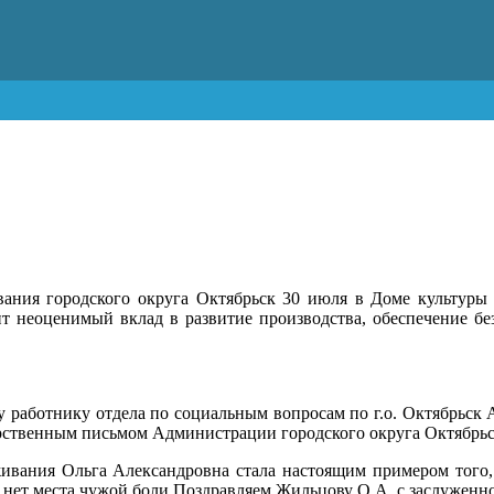
ия городского округа Октябрьск 30 июля в Доме культуры 
ит неоценимый вклад в развитие производства, обеспечение бе
 работнику отдела по социальным вопросам по г.о. Октябрь
арственным письмом Администрации городского округа Октябрьс
ивания Ольга Александровна стала настоящим примером того, 
де нет места чужой боли.Поздравляем Жильцову О.А. с заслужен