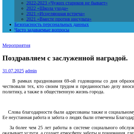
2022-2023 «Чужих стариков не бывает»
2022 «Школа ухода»
2021 «Исцеляющая встреча»
2021 «Вместе против инсульта»
Безопасность персональных данных
Часто задаваемые вопросы
Мероприятия
Поздравляем с заслуженной наградой.
31.07.2025
admin
В рамках празднования 69-ой годовщины со дня образован
чествовали тех, кто своим трудом и преданностью делу внос
политику, а также в общественную жизнь города.
Слова благодарности были адресованы также и социальному
Ее неустанная работа и забота о людях были отмечены Благод
За более чем 25 лет работы в системе социального обслуж
оказывает услуги, а создает атмосферу заботы и понимания, г