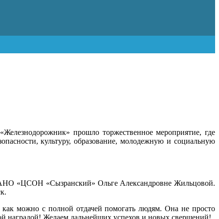
«Железнодорожник» прошло торжественное мероприятие, где
зопасности, культуру, образование, молодежную и социальную
ск АНО «ЦСОН «Сызранский» Ольге Александровне Жильцовой.
к.
как можно с полной отдачей помогать людям. Она не просто
ной наградой! Желаем дальнейших успехов и новых свершений!